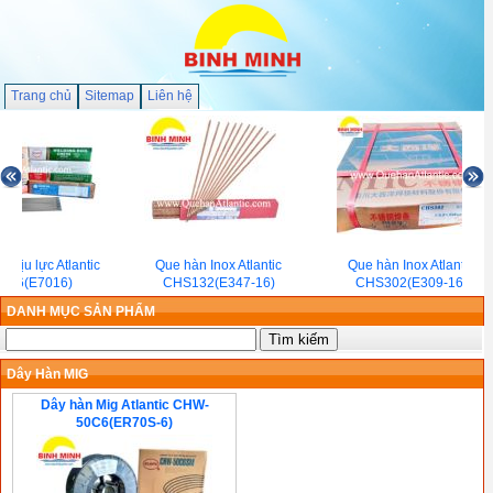
Trang chủ
Sitemap
Liên hệ
chịu lực Atlantic
Que hàn Inox Atlantic
Que hàn Inox Atlantic
E56(E7016)
CHS132(E347-16)
CHS302(E309-16)
DANH MỤC SẢN PHẨM
Dây Hàn MIG
Dây hàn Mig Atlantic CHW-
50C6(ER70S-6)