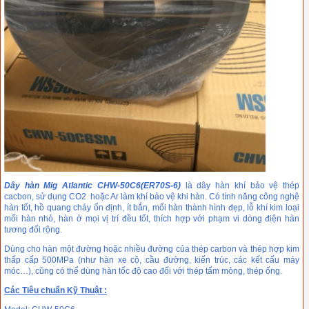
Dây hàn Mig Atlantic CHW-50C6(ER70S-6)
là dây hàn khí bảo vệ thép
cacbon, sử dụng CO2 hoặc Ar làm khí bảo vệ khi hàn. Có tính năng công nghệ
hàn tốt, hồ quang cháy ổn định, ít bắn, mối hàn thành hình đẹp, lỗ khí kim loại
mối hàn nhỏ, hàn ở mọi vị trí đều tốt, thích hợp với phạm vi dòng điện hàn
tương đối rộng.
Dùng cho hàn một đường hoặc nhiều đường của thép carbon và thép hợp kim
thấp cấp 500MPa (như hàn xe cộ, cầu đường, kiến trúc, các kết cấu máy
móc…), cũng có thể dùng hàn tốc độ cao đối với thép tấm mỏng, thép ống.
Các Tiêu chuẩn Kỹ Thuật :