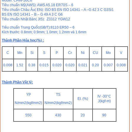
Model: CHW-50C6
Tiêu chuẩn Mỹ(AWS): AWS A5.18 ER70S – 6
Tiêu chuẩn Châu Âu( EN): ISO BS EN ISO 14341 – A –G 42 3 C G3Si1
BS EN ISO 14341 – B – G 49 A 3 C G6
Tiêu chuẩn Nhật Bản( JIS): Z3312 YGW12
Tiêu chuẩn Trung Quốc(GB/T):8110 ER50 – 6
Kích thước: 0.8mm; 0.9mm; 1.0mm; 1.2mm và 1.6mm
Thành Phần Hóa học(%) :
C
Mn
Si
S
P
Cr
Ni
CU
Mo
V
0.008
1.52
0.38
0.015
0.020
0.020
0.021
0.20
0.007
0.008
Thành Phần Vật lý:
YP
TS
IV -30°C
EI. (%)
J(kgf-m)
N/mm2(kgf/mm2)
N/mm2(kgf/mm2)
550
430
20
90