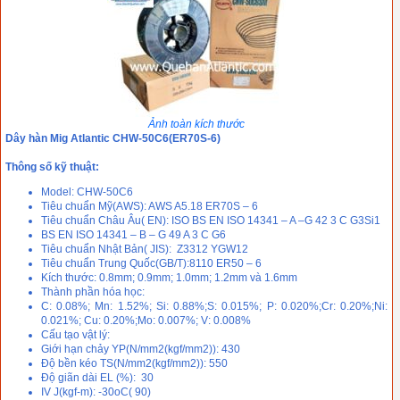
Ảnh toàn kích thước
Dây hàn Mig Atlantic CHW-50C6(ER70S-6)
Thông số kỹ thuật:
Model: CHW-50C6
Tiêu chuẩn Mỹ(AWS): AWS A5.18 ER70S – 6
Tiêu chuẩn Châu Âu( EN): ISO BS EN ISO 14341 – A –G 42 3 C G3Si1
BS EN ISO 14341 – B – G 49 A 3 C G6
Tiêu chuẩn Nhật Bản( JIS): Z3312 YGW12
Tiêu chuẩn Trung Quốc(GB/T):8110 ER50 – 6
Kích thước: 0.8mm; 0.9mm; 1.0mm; 1.2mm và 1.6mm
Thành phần hóa học:
C: 0.08%; Mn: 1.52%; Si: 0.88%;S: 0.015%; P: 0.020%;Cr: 0.20%;Ni:
0.021%; Cu: 0.20%;Mo: 0.007%; V: 0.008%
Cấu tạo vật lý:
Giới hạn chảy YP(N/mm2(kgf/mm2)): 430
Độ bền kéo TS(N/mm2(kgf/mm2)): 550
Độ giãn dài EL (%): 30
IV J(kgf-m): -30oC( 90)