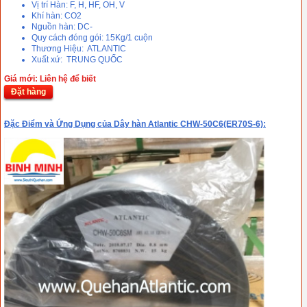
Vị trí Hàn: F, H, HF, OH, V
Khí hàn: CO2
Nguồn hàn: DC-
Quy cách đóng gói: 15Kg/1 cuộn
Thương Hiệu: ATLANTIC
Xuất xứ: TRUNG QUỐC
Giá mới: Liên hệ để biết
Đặt hàng
Đặc Điểm và Ứng Dụng của Dây hàn Atlantic CHW-50C6(ER70S-6):