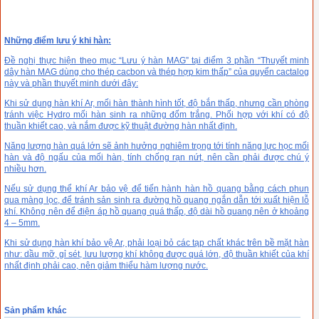
Những điểm lưu ý khi hàn:
Đề nghị thực hiện theo mục “Lưu ý hàn MAG” tại điểm 3 phần “Thuyết minh
dây hàn MAG dùng cho thép cacbon và thép hợp kim thấp” của quyển cactalog
này và phần thuyết minh dưới đây:
Khi sử dụng hàn khí Ar, mối hàn thành hình tốt, độ bắn thấp, nhưng cần phòng
tránh việc Hydro mối hàn sinh ra những đốm trắng. Phối hợp với khí có độ
thuần khiết cao, và nắm được kỹ thuật đường hàn nhất định.
Năng lượng hàn quá lớn sẽ ảnh hưởng nghiêm trọng tới tính năng lực học mối
hàn và độ ngấu của mối hàn, tính chống rạn nứt, nên cần phải được chú ý
nhiều hơn.
Nếu sử dụng thể khí Ar bảo vệ để tiến hành hàn hồ quang bằng cách phun
qua màng lọc, để tránh sản sinh ra đường hồ quang ngắn dẫn tới xuất hiện lỗ
khí. Không nên để điện áp hồ quang quá thấp, độ dài hồ quang nên ở khoảng
4 – 5mm.
Khi sử dụng hàn khí bảo vệ Ar, phải loại bỏ các tạp chất khác trên bề mặt hàn
như: dầu mỡ, gỉ sét, lưu lượng khí không được quá lớn, độ thuần khiết của khí
nhất định phải cao, nên giảm thiểu hàm lượng nước.
Sản phẩm khác