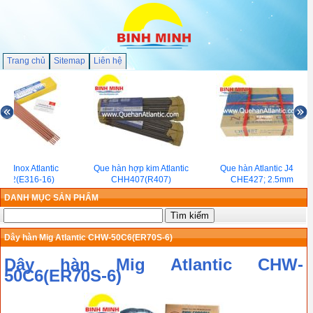
Trang chủ
Sitemap
Liên hệ
n Inox Atlantic
Que hàn hợp kim Atlantic
Que hàn Atlantic J427(
02(E316-16)
CHH407(R407)
CHE427; 2.5mm)
DANH MỤC SẢN PHẨM
Dây hàn Mig Atlantic CHW-50C6(ER70S-6)
Dây hàn Mig Atlantic CHW-
50C6(ER70S-6)