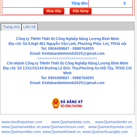
Tổng tiền
:
0
Mua tiếp
Đặt hàng
Trang chủ
Liên hệ
Công ty TNHH Thiết Bị Công Nghiệp Năng Lượng Bình Minh
Địa chỉ: Số 9,Ngõ 461 Nguyễn Văn Linh, Phường Phúc Lơị, TP.Hà nội
Tel: 0904499667 - 0988764055
Email:
Kinhdoanbinhminh2025@gmail.com
============================
Chi nhánh
Công ty TNHH Thiết Bị Công Nghiệp Năng Lượng Bình Minh
Địa chỉ: Số 1331/15/144 Đường Lê Đức Thọ,Phường An Hội Tây, TP.Hồ Chí
Minh
Tel: 0904499667 - 0988764055
Email: Kinhdoanbinhminh2025@gmail.com
www.sieuthiquehan.com ; www.Quehankobe.com, www.Quehankimtin.vn,
www.Quehanvietduc.vn,www.Quehanchosun.com, www.Quehanhyundai.com,
www.Quehannikko.com, www.QuehanKiswel.vn, www.QuehanKuangtai.com