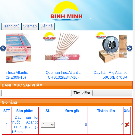
Trang chủ
Sitemap
Liên hệ
hàn Inox Atlantic
Que hàn Inox Atlantic
Dây hàn Mig Atlantic CH
S302(E309-16)
CHS132(E347-16)
50C6(ER70S-6)
DANH MỤC SẢN PHẨM
Giỏ hàng
STT
Sản phẩm
SL
Đơn giá
Thành tiền
Xóa
Dây hàn lõi
thuốc Atlantic
1
0
0
CHT711(E71T) -
1.6mm